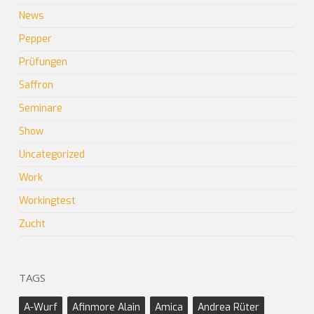
News
Pepper
Prüfungen
Saffron
Seminare
Show
Uncategorized
Work
Workingtest
Zucht
TAGS
A-Wurf
Afinmore Alain
Amica
Andrea Rüter