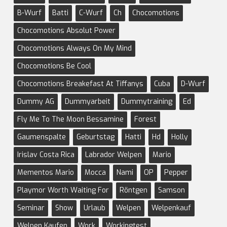
B-Wurf
Batti
C-Wurf
Ch
Chocomotions
Chocomotions Absolut Power
Chocomotions Always On My Mind
Chocomotions Be Cool
Chocomotions Breakefast At Tiffanys
Cuba
D-Wurf
Dummy AG
Dummyarbeit
Dummytraining
Ed
Fly Me To The Moon Bessamine
Forest
Gaumenspalte
Geburtstag
Hatti
Hd
Holly
Irislav Costa Rica
Labrador Welpen
Mario
Mementos Mario
Mocca
Nami
OP
Pepper
Playmor Worth Waiting For
Röntgen
Samson
Seminar
Show
Urlaub
Welpen
Welpenkauf
Welpen Kaufen
Work
Workingtest