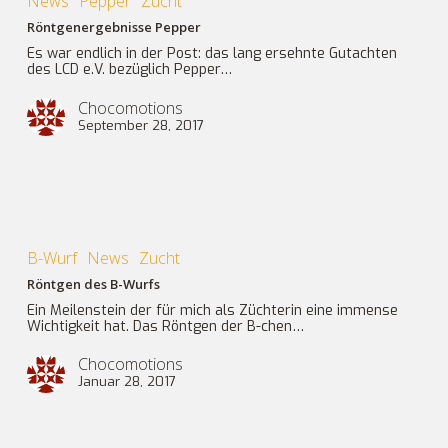
News
Pepper
Zucht
Röntgenergebnisse Pepper
Es war endlich in der Post: das lang ersehnte Gutachten
des LCD e.V. bezüglich Pepper…
Chocomotions
September 28, 2017
Röntgen
des
B-
B-Wurf
News
Zucht
Wurfs
Röntgen des B-Wurfs
Ein Meilenstein der für mich als Züchterin eine immense
Wichtigkeit hat. Das Röntgen der B-chen…
Chocomotions
Januar 28, 2017