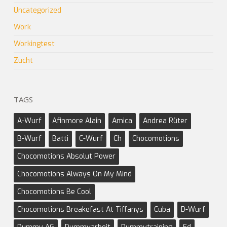
Uncategorized
Work
Workingtest
Zucht
TAGS
A-Wurf
Afinmore Alain
Amica
Andrea Rüter
B-Wurf
Batti
C-Wurf
Ch
Chocomotions
Chocomotions Absolut Power
Chocomotions Always On My Mind
Chocomotions Be Cool
Chocomotions Breakefast At Tiffanys
Cuba
D-Wurf