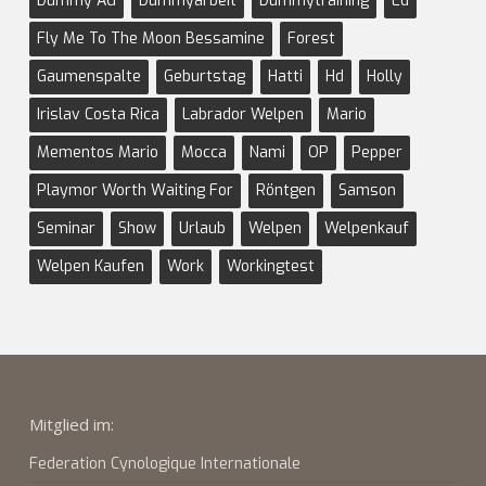
Dummy AG
Dummyarbeit
Dummytraining
Ed
Fly Me To The Moon Bessamine
Forest
Gaumenspalte
Geburtstag
Hatti
Hd
Holly
Irislav Costa Rica
Labrador Welpen
Mario
Mementos Mario
Mocca
Nami
OP
Pepper
Playmor Worth Waiting For
Röntgen
Samson
Seminar
Show
Urlaub
Welpen
Welpenkauf
Welpen Kaufen
Work
Workingtest
Mitglied im:
Federation Cynologique Internationale