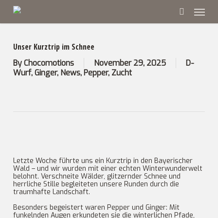
Skip
Menu
to
main
search
content
Unser Kurztrip im Schnee
By
Chocomotions
November 29, 2025
D-
Wurf
,
Ginger
,
News
,
Pepper
,
Zucht
Letzte Woche führte uns ein Kurztrip in den Bayerischer
Wald – und wir wurden mit einer echten Winterwunderwelt
belohnt. Verschneite Wälder, glitzernder Schnee und
herrliche Stille begleiteten unsere Runden durch die
traumhafte Landschaft.
Besonders begeistert waren Pepper und Ginger: Mit
funkelnden Augen erkundeten sie die winterlichen Pfade,