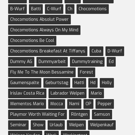
B-Wurf
Batti
C-Wurf
Ch
Chocomotions
Chocomotions Absolut Power
Chocomotions Always On My Mind
Chocomotions Be Cool
Chocomotions Breakefast At Tiffanys
Cuba
D-Wurf
Dummy AG
Dummyarbeit
Dummytraining
Ed
Fly Me To The Moon Bessamine
Forest
Gaumenspalte
Geburtstag
Hatti
Hd
Holly
Irislav Costa Rica
Labrador Welpen
Mario
Mementos Mario
Mocca
Nami
OP
Pepper
Playmor Worth Waiting For
Röntgen
Samson
Seminar
Show
Urlaub
Welpen
Welpenkauf