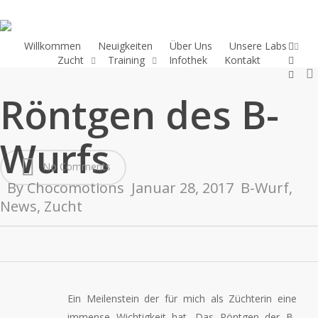
Skip
to
main
twitter
Willkommen
Neuigkeiten
Über Uns
Unsere Labs
faceb
Zucht
Training
Infothek
Kontakt
content
insta
Röntgen des B-
Wurfs
No Comments
By
Chocomotions
Januar 28, 2017
B-Wurf
,
News
,
Zucht
Ein Meilenstein der für mich als Züchterin eine
immense Wichtigkeit hat. Das Röntgen der B-