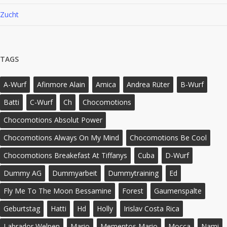
Zucht
TAGS
A-Wurf
Afinmore Alain
Amica
Andrea Rüter
B-Wurf
Batti
C-Wurf
Ch
Chocomotions
Chocomotions Absolut Power
Chocomotions Always On My Mind
Chocomotions Be Cool
Chocomotions Breakefast At Tiffanys
Cuba
D-Wurf
Dummy AG
Dummyarbeit
Dummytraining
Ed
Fly Me To The Moon Bessamine
Forest
Gaumenspalte
Geburtstag
Hatti
Hd
Holly
Irislav Costa Rica
Labrador Welpen
Mario
Mementos Mario
Mocca
Nami