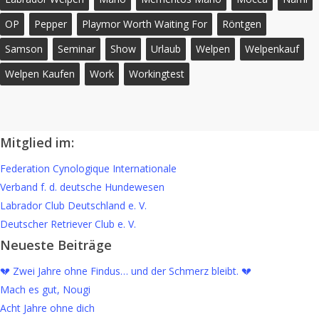
OP
Pepper
Playmor Worth Waiting For
Röntgen
Samson
Seminar
Show
Urlaub
Welpen
Welpenkauf
Welpen Kaufen
Work
Workingtest
Mitglied im:
Federation Cynologique Internationale
Verband f. d. deutsche Hundewesen
Labrador Club Deutschland e. V.
Deutscher Retriever Club e. V.
Neueste Beiträge
💔 Zwei Jahre ohne Findus… und der Schmerz bleibt. 💔
Mach es gut, Nougi
Acht Jahre ohne dich