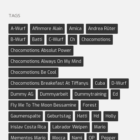
TAGS
A-Wurf
Afinmore Alain
Amica
Andrea Rüter
B-Wurf
Batti
C-Wurf
Ch
Chocomotions
Chocomotions Absolut Power
Chocomotions Always On My Mind
Chocomotions Be Cool
Chocomotions Breakefast At Tiffanys
Cuba
D-Wurf
Dummy AG
Dummyarbeit
Dummytraining
Ed
Fly Me To The Moon Bessamine
Forest
Gaumenspalte
Geburtstag
Hatti
Hd
Holly
Irislav Costa Rica
Labrador Welpen
Mario
Mementos Mario
Mocca
Nami
OP
Pepper