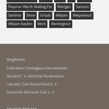
Playmor Worth Waiting For
Röntgen
Samson
Seminar
Show
Urlaub
Welpen
Welpenkauf
Welpen Kaufen
Work
Workingtest
Mitglied im:
Federation Cynologique Internationale
Verband f. d. deutsche Hundewesen
Labrador Club Deutschland e. V.
Deutscher Retriever Club e. V.
Neueste Beiträge