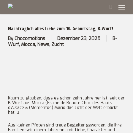
Skip
Menu
to
main
search
content
Nachträglich alles Liebe zum 10. Geburtstag, B-Wurf!
By
Chocomotions
Dezember 23, 2025
B-
Wurf
,
Mocca
,
News
,
Zucht
Kaum zu glauben, dass es schon zehn Jahre her ist, seit der
B-Wurf aus Mocca (Graine de Beaute Choc-des Hauts
d’Alsace & (Mementos) Mario das Licht der Welt erblickt
hat. 
Aus kleinen Pfoten sind treue Begleiter geworden, die ihre
Familien seit einem Jahrzehnt mit Liebe, Charakter und