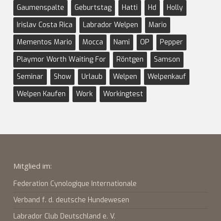
Gaumenspalte
Geburtstag
Hatti
Hd
Holly
Irislav Costa Rica
Labrador Welpen
Mario
Mementos Mario
Mocca
Nami
OP
Pepper
Playmor Worth Waiting For
Röntgen
Samson
Seminar
Show
Urlaub
Welpen
Welpenkauf
Welpen Kaufen
Work
Workingtest
Mitglied im:
Federation Cynologique Internationale
Verband f. d. deutsche Hundewesen
Labrador Club Deutschland e. V.