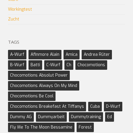
Workingtest
Zucht
TAGS
A-Wurf
Afinmore Alain
Amica
Andrea Rüter
B-Wurf
Batti
C-Wurf
Ch
Chocomotions
Chocomotions Absolut Power
Chocomotions Always On My Mind
Chocomotions Be Cool
Chocomotions Breakefast At Tiffanys
Cuba
D-Wurf
Dummy AG
Dummyarbeit
Dummytraining
Ed
Fly Me To The Moon Bessamine
Forest