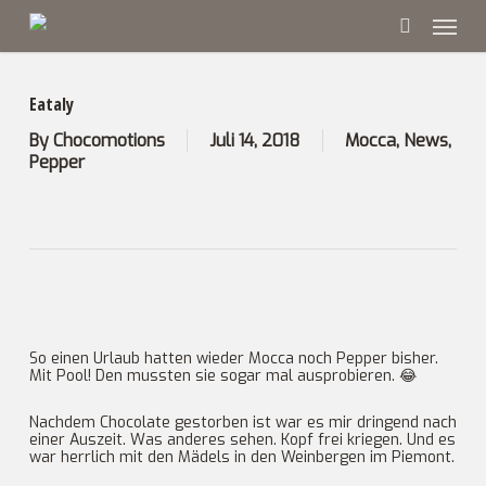
Skip
Menu
to
main
search
content
Eataly
By
Chocomotions
Juli 14, 2018
Mocca
,
News
,
Pepper
So einen Urlaub hatten wieder Mocca noch Pepper bisher.
Mit Pool! Den mussten sie sogar mal ausprobieren. 😂
Nachdem Chocolate gestorben ist war es mir dringend nach
einer Auszeit. Was anderes sehen. Kopf frei kriegen. Und es
war herrlich mit den Mädels in den Weinbergen im Piemont.