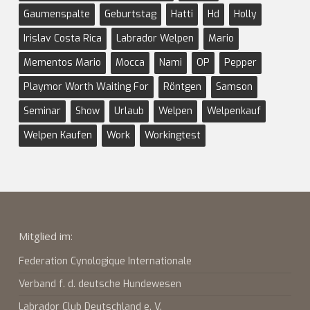
Gaumenspalte
Geburtstag
Hatti
Hd
Holly
Irislav Costa Rica
Labrador Welpen
Mario
Mementos Mario
Mocca
Nami
OP
Pepper
Playmor Worth Waiting For
Röntgen
Samson
Seminar
Show
Urlaub
Welpen
Welpenkauf
Welpen Kaufen
Work
Workingtest
Mitglied im:
Federation Cynologique Internationale
Verband f. d. deutsche Hundewesen
Labrador Club Deutschland e. V.