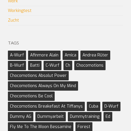
Work
Workingtest
Zucht
TAGS
A-Wurf
Afinmore Alain
Amica
Andrea Rüter
B-Wurf
Batti
C-Wurf
Ch
Chocomotions
Chocomotions Absolut Power
Chocomotions Always On My Mind
Chocomotions Be Cool
Chocomotions Breakefast At Tiffanys
Cuba
D-Wurf
Dummy AG
Dummyarbeit
Dummytraining
Ed
Fly Me To The Moon Bessamine
Forest