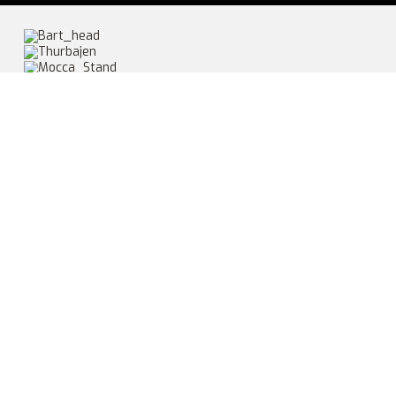
Geboren am 17.02.2014
Die einzelnen Schritte der Entwicklung können im
WELPENBLOG
verfolgt werden.
Keiner dieser Welpen kann an
prcd-PRA, EIC, HNPK oder SD2
erkranken.
PEDIGREE
CHOCOMOTIONS
THURBAJENS
KROPPSMARKENS
Always on my
JUST
HUBBLE BUBBLE
mind
JESTING
OVER
Absolut power
THURBAJEN
Absolutely