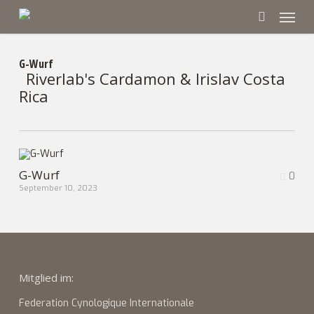
Skip
Menu
to
main
search
content
G-Wurf
Riverlab's Cardamon & Irislav Costa
Rica
G-Wurf
0
September 10, 2023
Mitglied im:
Federation Cynologique Internationale